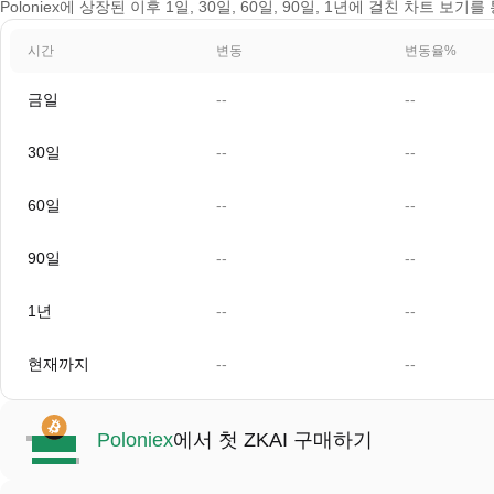
Poloniex에 상장된 이후 1일, 30일, 60일, 90일, 1년에 걸친 차트 보기를
시간
변동
변동율%
금일
--
--
30일
--
--
60일
--
--
90일
--
--
1년
--
--
현재까지
--
--
Poloniex
에서 첫 ZKAI 구매하기