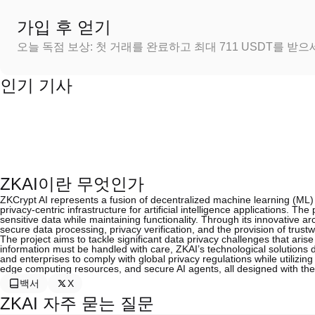
가입 후 얻기
오늘 독점 보상: 첫 거래를 완료하고 최대 711 USDT를 받
인기 기사
ZKAI이란 무엇인가
ZKCrypt AI represents a fusion of decentralized machine learning (ML
privacy-centric infrastructure for artificial intelligence applications. The 
sensitive data while maintaining functionality. Through its innovative arc
secure data processing, privacy verification, and the provision of trustw
The project aims to tackle significant data privacy challenges that aris
information must be handled with care, ZKAI’s technological solutions d
and enterprises to comply with global privacy regulations while utilizin
edge computing resources, and secure AI agents, all designed with the e
백서
X
ZKAI 자주 묻는 질문