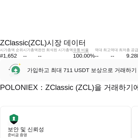
ZClassic(ZCL)시장 데이터
시가총액 순위
시가총액
완전 희석된 시가총액
유통 비율
역대 최고
역대 최저
총 공
#1,652
--
--
100.00
%
--
--
9.2
가입하고 최대 711 USDT 보상으로 거래하기
POLONIEX：ZClassic (ZCL)을 거래
보안 및 신뢰성
준비금 증명