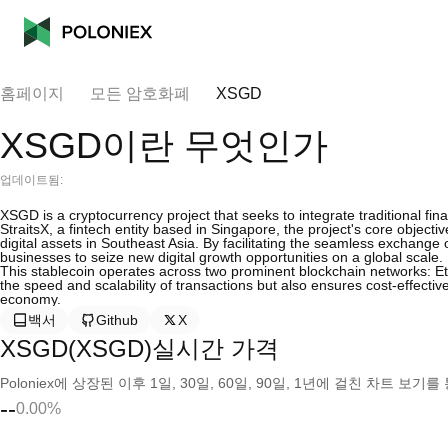
홈페이지
모든 암호화폐
XSGD
XSGD이란 무엇인가
업데이트됨:
XSGD is a cryptocurrency project that seeks to integrate traditional fi
StraitsX, a fintech entity based in Singapore, the project's core object
digital assets in Southeast Asia. By facilitating the seamless exchang
businesses to seize new digital growth opportunities on a global scale.
This stablecoin operates across two prominent blockchain networks: E
the speed and scalability of transactions but also ensures cost-effective
economy.
백서
Github
X
XSGD(XSGD)실시간 가격
Poloniex에 상장된 이후 1일, 30일, 60일, 90일, 1년에 걸친 차트 
--
0.00%