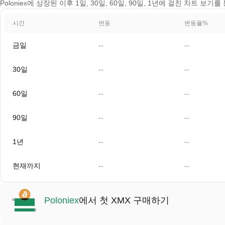
Poloniex에 상장된 이후 1일, 30일, 60일, 90일, 1년에 걸친 차트 보
시간
변동
변동율%
금일
--
--
30일
--
--
60일
--
--
90일
--
--
1년
--
--
현재까지
--
--
Poloniex
에서 첫 XMX 구매하기