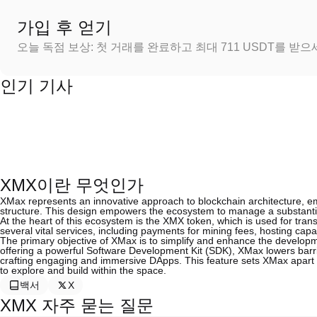
가입 후 얻기
오늘 독점 보상: 첫 거래를 완료하고 최대 711 USDT를 받
인기 기사
XMX이란 무엇인가
XMax represents an innovative approach to blockchain architecture, em
structure. This design empowers the ecosystem to manage a substantial 
At the heart of this ecosystem is the XMX token, which is used for trans
several vital services, including payments for mining fees, hosting capa
The primary objective of XMax is to simplify and enhance the developm
offering a powerful Software Development Kit (SDK), XMax lowers barri
crafting engaging and immersive DApps. This feature sets XMax apart 
to explore and build within the space.
백서
X
XMX 자주 묻는 질문