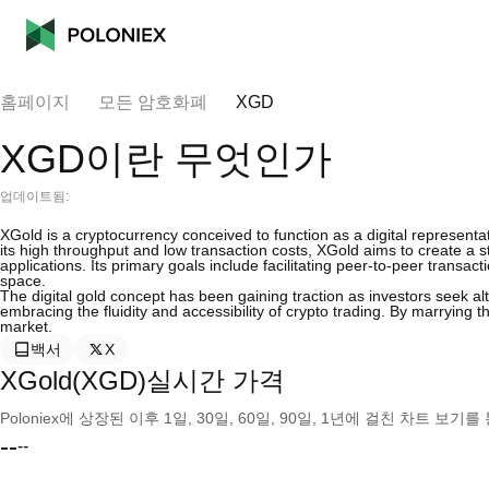
홈페이지
모든 암호화폐
XGD
XGD이란 무엇인가
업데이트됨:
XGold is a cryptocurrency conceived to function as a digital representat
its high throughput and low transaction costs, XGold aims to create a sta
applications. Its primary goals include facilitating peer-to-peer transac
space.
The digital gold concept has been gaining traction as investors seek alt
embracing the fluidity and accessibility of crypto trading. By marrying 
market.
백서
X
XGold(XGD)실시간 가격
Poloniex에 상장된 이후 1일, 30일, 60일, 90일, 1년에 걸친 차트 
--
--