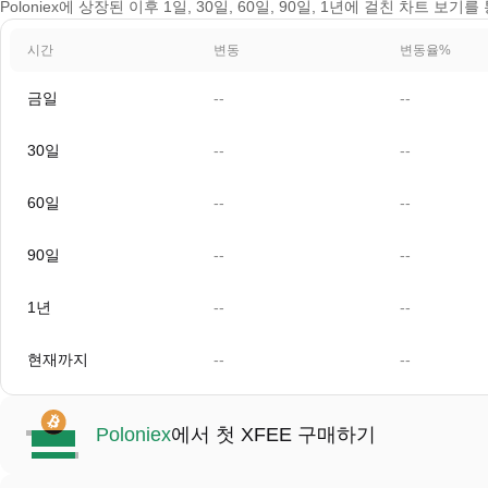
Poloniex에 상장된 이후 1일, 30일, 60일, 90일, 1년에 걸친 차트 보
시간
변동
변동율%
금일
--
--
30일
--
--
60일
--
--
90일
--
--
1년
--
--
현재까지
--
--
Poloniex
에서 첫 XFEE 구매하기