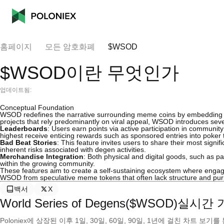
홈페이지
모든 암호화폐
$WSOD
$WSOD이란 무엇인가
업데이트됨:
Conceptual Foundation
WSOD redefines the narrative surrounding meme coins by embedding mea
projects that rely predominantly on viral appeal, WSOD introduces sev
Leaderboards
: Users earn points via active participation in communi
highest receive enticing rewards such as sponsored entries into poke
Bad Beat Stories
: This feature invites users to share their most signi
inherent risks associated with degen activities.
Merchandise Integration
: Both physical and digital goods, such as p
within the growing community.
These features aim to create a self-sustaining ecosystem where engagem
WSOD from speculative meme tokens that often lack structure and pu
백서
X
World Series of Degens($WSOD)실시간
Poloniex에 상장된 이후 1일, 30일, 60일, 90일, 1년에 걸친 차트 