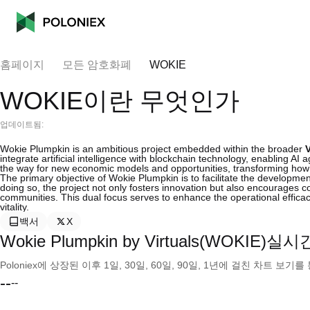
홈페이지
모든 암호화폐
WOKIE
WOKIE이란 무엇인가
업데이트됨:
Wokie Plumpkin is an ambitious project embedded within the broader
integrate artificial intelligence with blockchain technology, enabling 
the way for new economic models and opportunities, transforming how A
The primary objective of Wokie Plumpkin is to facilitate the developme
doing so, the project not only fosters innovation but also encourages 
communities. This dual focus serves to enhance the operational effica
vitality.
백서
X
Wokie Plumpkin by Virtuals(WOKIE)실
Poloniex에 상장된 이후 1일, 30일, 60일, 90일, 1년에 걸친 차트 
--
--