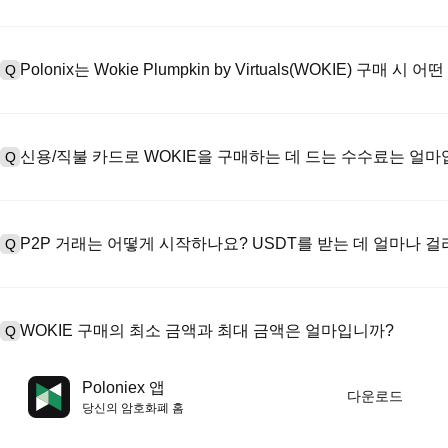
계정을 만들려면 공식 웹사이트의
가입 페이지
를 방문하거나 Polon
A
메일 또는 전화번호를 입력한 후 비밀번호를 설정한 다음 확인 링크 또는 
Polonix는 Wokie Plumpkin by Virtuals(WOKIE) 구매
Q
하여 유효한 신분증 문서를 업로드하고 셀카를 찍어 KYC 인증을 완료하
Poloniex는 다음을 지원합니다: 1) 스테이블코인 즉시 구매를 위한
A
터 스테이블코인(예: USDT)을 구매하기 위한 P2P 거래; 3) USD 및 
신용/직불 카드로 WOKIE을 구매하는 데 드는 수수료는 얼마
Q
를 초과하는 대규모 거래에 대한 장외 거래(OTC 거래, 맞춤형 견적 포
신용카드 결제 프로세스 수수료는 제3자 제공업체에 따라 다르며, 일반적으
A
저장하지 않습니다. 카드로 USDT를 구매한 후 현물 시장에서 USDT를 
P2P 거래는 어떻게 시작하나요? USDT를 받는 데 얼마나 
Q
준 현물 거래 수수료(최대 0.05%)가 적용됩니다.
P2P 거래 페이지를 방문하여 판매자의 광고(예: USDT)를 선택하고
A
PayPal 등). 판매자가 영수증을 확인하면 USDT가 에스크로에서 
WOKIE 구매의 최소 금액과 최대 금액은 얼마입니까?
Q
반적으로 15분에서 2시간 정도 소요됩니다.
최소 한도와 최대 한도는 구매 방법과 인증 수준에 따라 다릅니다. 신
A
Poloniex 앱
다운로드
제공업체에 따라 다릅니다. 대부분의 P2P 판매자는 최소 구매 요건이 
당신의 암호화폐 홈
필요합니다. 진행하기 전에 각 페이지에서 특정 한도를 확인할 수 있