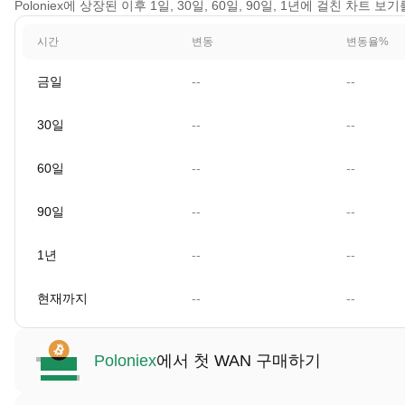
Poloniex에 상장된 이후 1일, 30일, 60일, 90일, 1년에 걸친 차트 
시간
변동
변동율%
금일
--
--
30일
--
--
60일
--
--
90일
--
--
1년
--
--
현재까지
--
--
Poloniex
에서 첫 WAN 구매하기