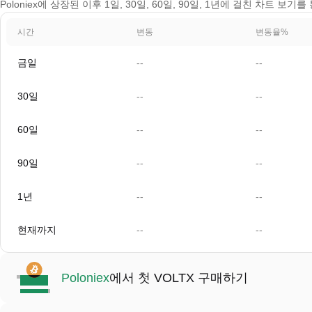
Poloniex에 상장된 이후 1일, 30일, 60일, 90일, 1년에 걸친 차트 보기를 
시간
변동
변동율%
금일
--
--
30일
--
--
60일
--
--
90일
--
--
1년
--
--
현재까지
--
--
Poloniex
에서 첫 VOLTX 구매하기