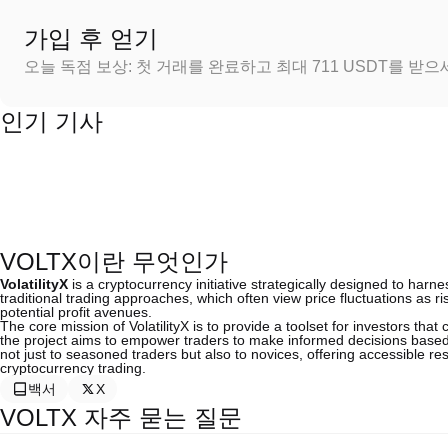
가입 후 얻기
오늘 독점 보상: 첫 거래를 완료하고 최대 711 USDT를 받
인기 기사
VOLTX이란 무엇인가
VolatilityX
is a cryptocurrency initiative strategically designed to harnes
traditional trading approaches, which often view price fluctuations as r
potential profit avenues.
The core mission of VolatilityX is to provide a toolset for investors tha
the project aims to empower traders to make informed decisions based
not just to seasoned traders but also to novices, offering accessible re
cryptocurrency trading.
백서
X
VOLTX 자주 묻는 질문