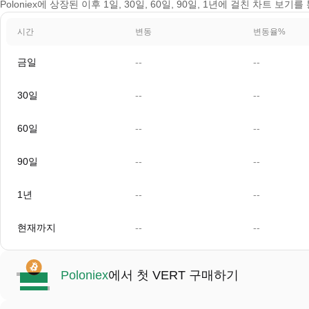
Poloniex에 상장된 이후 1일, 30일, 60일, 90일, 1년에 걸친 차트 보기
시간
변동
변동율%
금일
--
--
30일
--
--
60일
--
--
90일
--
--
1년
--
--
현재까지
--
--
Poloniex
에서 첫 VERT 구매하기