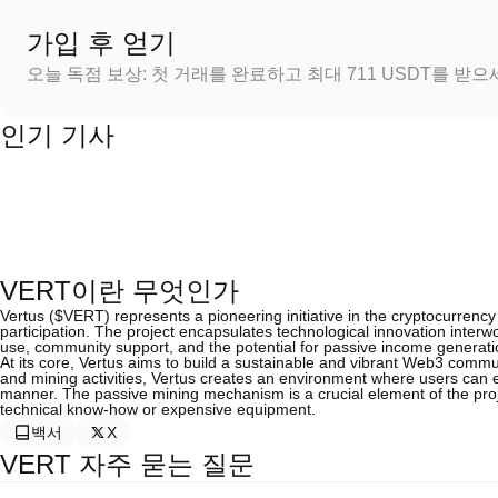
가입 후 얻기
오늘 독점 보상: 첫 거래를 완료하고 최대 711 USDT를 받
인기 기사
VERT이란 무엇인가
Vertus ($VERT) represents a pioneering initiative in the cryptocurrency 
participation. The project encapsulates technological innovation interw
use, community support, and the potential for passive income generati
At its core, Vertus aims to build a sustainable and vibrant Web3 commun
and mining activities, Vertus creates an environment where users can 
manner. The passive mining mechanism is a crucial element of the proje
technical know-how or expensive equipment.
백서
X
VERT 자주 묻는 질문