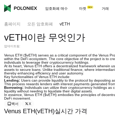
암호화폐 매수
마켓
거래
홈페이지
모든 암호화폐
vETH
vETH이란 무엇인가
업데이트됨:
Venus ETH ($vETH) serves as a critical component of the Venus Proto
within the DeFi ecosystem. The core objective of the project is to cr
individuals to leverage their cryptocurrency holdings.
At its heart, Venus ETH offers a decentralized framework wherein user
assets to secure loans. Unlike traditional finance, where intermediari
thereby enhancing efficiency and user autonomy.
Key functionalities of Venus ETH include:
Lending:
Users can provide liquidity to the protocol by depositing 
This process rewards lenders with interest payments generated fro
Borrowing:
Individuals can utilize their cryptocurrency holdings as 
liquidity without needing to liquidate their digital assets.
In essence, Venus ETH ($vETH) embodies the principles of decentraliza
DeFi movement.
백서
X
Venus ETH(vETH)실시간 가격