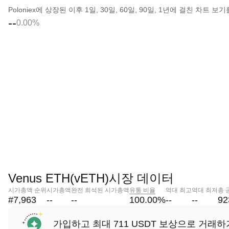
Poloniex에 상장된 이후 1일, 30일, 60일, 90일, 1년에 걸친 차트
--
0.00%
Venus ETH(vETH)시장 데이터
시가총액 순위
시가총액
완전 희석된 시가총액
유통 비율
역대 최고
역대 최저
총 
#7,963
--
--
100.00
%
--
--
92
가입하고 최대 711 USDT 보상으로 거래하