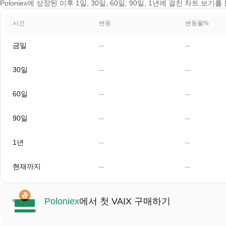
Poloniex에 상장된 이후 1일, 30일, 60일, 90일, 1년에 걸친 차트 보기를
시간
변동
변동율%
금일
--
--
30일
--
--
60일
--
--
90일
--
--
1년
--
--
현재까지
--
--
Poloniex
에서 첫 VAIX 구매하기