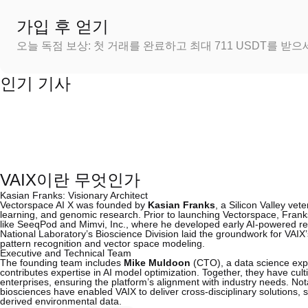
가입 후 얻기
오늘 독점 보상: 첫 거래를 완료하고 최대 711 USDT를 받
인기 기사
VAIX이란 무엇인가
Kasian Franks: Visionary Architect
Vectorspace AI X was founded by
Kasian Franks
, a Silicon Valley ve
learning, and genomic research. Prior to launching Vectorspace, Franks
like SeeqPod and Mimvi, Inc., where he developed early AI-powered 
National Laboratory’s Bioscience Division laid the groundwork for VAI
pattern recognition and vector space modeling.
Executive and Technical Team
The founding team includes
Mike Muldoon
(CTO), a data science expe
contributes expertise in AI model optimization. Together, they have cul
enterprises, ensuring the platform’s alignment with industry needs. Not
biosciences have enabled VAIX to deliver cross-disciplinary solutions,
derived environmental data.