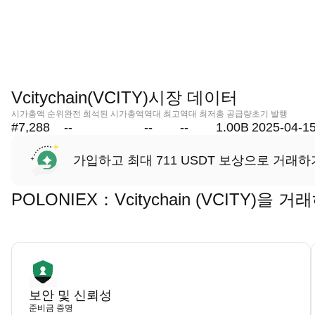
Vcitychain(VCITY)시장 데이터
시가총액 순위
완전 희석된 시가총액
역대 최고
역대 최저
총 공급량
초기 발행
#7,288
--
--
--
1.00B
2025-04-1
가입하고 최대 711 USDT 보상으로 거래하
POLONIEX：Vcitychain (VCITY)
보안 및 신뢰성
준비금 증명