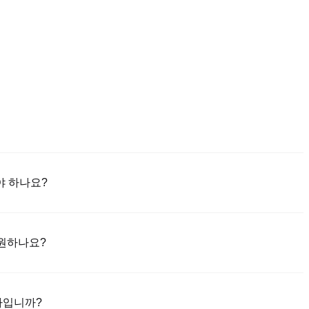
야 하나요?
niex 앱(iOS/안드로이드)을 다운로드하세요. "가입하기"를 클릭하고 이
는 SMS 코드를 통해 인증합니다. 등록 후 "설정" > "보안"으로 이동
 지원하나요?
료하세요. 이 과정은 보통 24~48시간 소요됩니다.
한 신용/직불 카드(비자/마스터카드); 2) 에스크로를 통해 다른 사용자로부
및 기타 법정화폐로 은행 송금(지명 예금)(1-3 영업일 처리); 4) 10만 달러
마입니까?
포함).