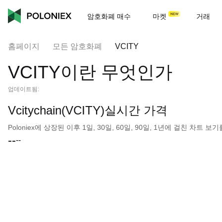
암호화폐 매수
마켓
거래
홈페이지
모든 암호화폐
VCITY
VCITY이란 무엇인가
업데이트됨:
Vcitychain(VCITY)실시간 가격
Poloniex에 상장된 이후 1일, 30일, 60일, 90일, 1년에 걸친 차트
--
--