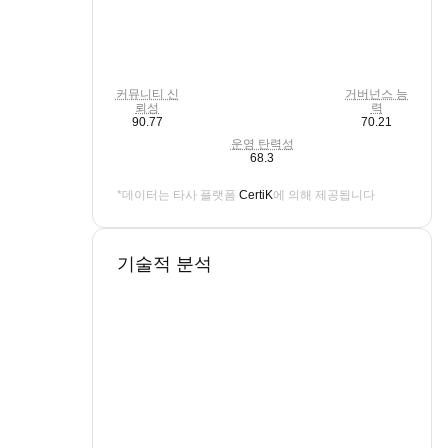
커뮤니티 신
거버넌스 능
뢰성
력
90.77
70.21
운영 탄력성
68.3
*데이터는 타사 플랫폼
CertiK
에 의해 제공됩니다
기술적 분석