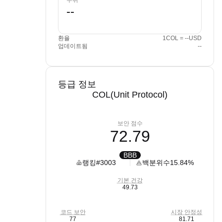
수취
환율
1COL = --USD
업데이트됨
--
등급 정보
COL(Unit Protocol)
보안 점수
72.79
BBB
랭킹
#3003
백분위수
15.84%
기본 건강
49.73
코드 보안
시장 안정성
77
81.71