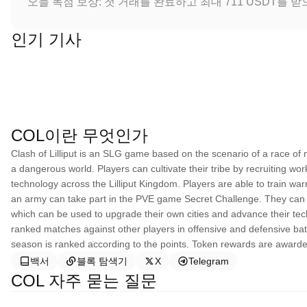
오늘 독점 보상: 첫 거래를 완료하고 최대 711 USDT를 
인기 기사
COL이란 무엇인가
Clash of Lilliput is an SLG game based on the scenario of a race of mi
a dangerous world. Players can cultivate their tribe by recruiting wo
technology across the Lilliput Kingdom. Players are able to train wa
an army can take part in the PVE game Secret Challenge. They can at
which can be used to upgrade their own cities and advance their tec
ranked matches against other players in offensive and defensive bat
season is ranked according to the points. Token rewards are awarded
백서
블록 탐색기
X
Telegram
COL 자주 묻는 질문