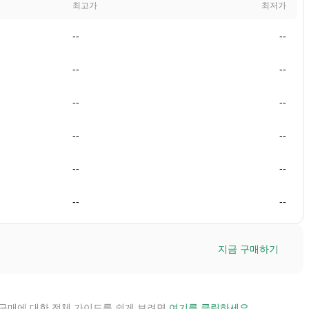
최고가
최저가
--
--
--
--
--
--
--
--
--
--
--
--
지금 구매하기
OL 구매에 대한 전체 가이드를 쉽게 보려면
여기
를 클릭하세요.