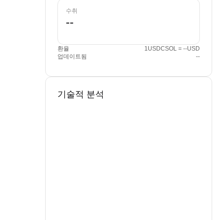
수취
환율
1USDCSOL = --USD
업데이트됨
--
기술적 분석