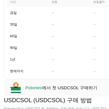
시간
변동
변동율%
금일
--
--
30일
--
--
60일
--
--
90일
--
--
1년
--
--
현재까지
--
--
Poloniex
에서 첫 USDCSOL 구매하기
USDCSOL (USDCSOL) 구매 방법
Poloniex에서 USDCSOL을 구매하는 것은 매우 쉽습니다. USDCS