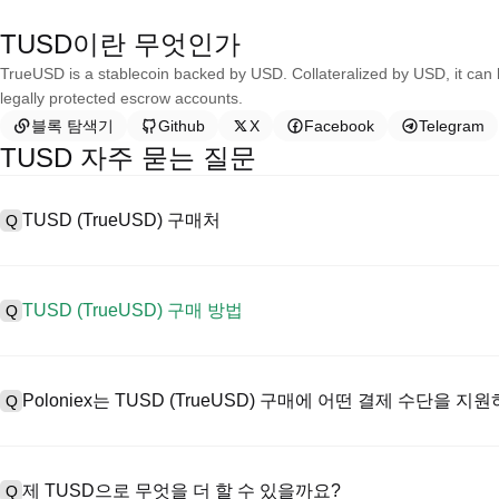
TUSD이란 무엇인가
TrueUSD is a stablecoin backed by USD. Collateralized by USD, it can 
legally protected escrow accounts.
블록 탐색기
Github
X
Facebook
Telegram
TUSD 자주 묻는 질문
TUSD (TrueUSD) 구매처
Q
A
중앙 집중식 거래소(CEX)는 TrueUSD을 구매하는 가장 쉽고 신뢰
페이스, 높은 유동성, 거래를 간소화할 수 있는 다양한 거래 도구를 제공
TUSD (TrueUSD) 구매 방법
Q
서 거래를 지원하고 경쟁력 있는 거래 수수료를 제공합니다.
CEX에서 TrueUSD을 다음과 같이 구매합니다:
A
안전하고 직관적인 플랫폼인 Poloniex로 4단계로 암호화폐 여정을 시
1. 계정을 생성하고 KYC 인증을 완료합니다.
시작하세요.
Poloniex는 TUSD (TrueUSD) 구매에 어떤 결제 수단을 지
Q
2. 법정화폐와 암호화폐로 계정에 자금을 지원합니다.
3. TUSD을 검색합니다.
4. 시장/제한 주문을 구매합니다.
A
Poloniex 지원:
1) 신용/직불 카드(예: 비자 및 마스터카드)로 스테이블코인(예: USD
제 TUSD으로 무엇을 더 할 수 있을까요?
Q