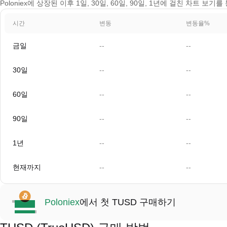
Poloniex에 상장된 이후 1일, 30일, 60일, 90일, 1년에 걸친 차트 보기
시간
변동
변동율%
금일
--
--
30일
--
--
60일
--
--
90일
--
--
1년
--
--
현재까지
--
--
Poloniex
에서 첫 TUSD 구매하기