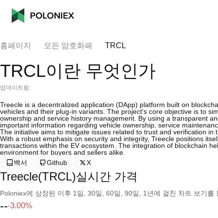
홈페이지
모든 암호화폐
TRCL
TRCL이란 무엇인가
업데이트됨:
Treecle is a decentralized application (DApp) platform built on blockcha
vehicles and their plug-in variants. The project's core objective is to s
ownership and service history management. By using a transparent and
important information regarding vehicle ownership, service maintenance
The initiative aims to mitigate issues related to trust and verification i
With a robust emphasis on security and integrity, Treecle positions its
transactions within the EV ecosystem. The integration of blockchain hel
environment for buyers and sellers alike.
백서
Github
X
Treecle(TRCL)실시간 가격
Poloniex에 상장된 이후 1일, 30일, 60일, 90일, 1년에 걸친 차트 
--
-3.00%