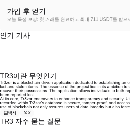
가입 후 얻기
오늘 독점 보상: 첫 거래를 완료하고 최대 711 USDT를 받
인기 기사
TR3이란 무엇인가
Tr3zor is a blockchain-driven application dedicated to establishing an e
lost and stolen items. The essence of the project lies in its ambition to 
recover their possessions. The application allows individuals to both r
been reported lost.
At its core, Tr3zor endeavors to enhance transparency and security. Ut
recorded within Tr3zor's database is secure, tamper-proof, and accessi
use of blockchain not only assures users of data integrity but also fos
백서
X
TR3 자주 묻는 질문