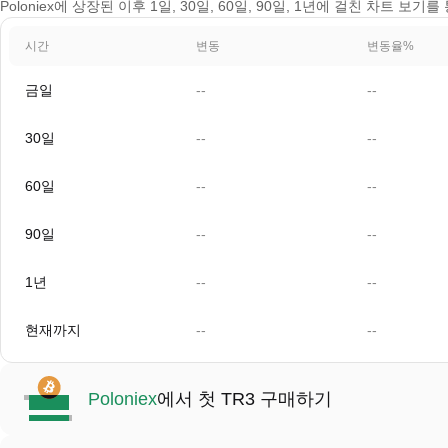
Poloniex에 상장된 이후 1일, 30일, 60일, 90일, 1년에 걸친 차트 보기
시간
변동
변동율%
금일
--
--
30일
--
--
60일
--
--
90일
--
--
1년
--
--
현재까지
--
--
Poloniex
에서 첫 TR3 구매하기