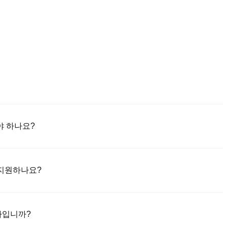
야 하나요?
niex 앱(iOS/안드로이드)을 다운로드하세요. "가입하기"를 클릭하고 이
는 SMS 코드를 통해 인증합니다. 등록 후 "설정" > "보안"으로 이동
을 지원하나요?
료하세요. 이 과정은 보통 24~48시간 소요됩니다.
한 신용/직불 카드(비자/마스터카드); 2) 에스크로를 통해 다른 사용자로부
및 기타 법정화폐로 은행 송금(지명 예금)(1-3 영업일 처리); 4) 10만 달러
마입니까?
포함).