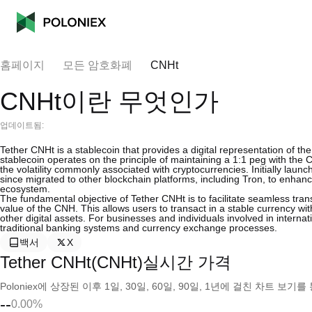
홈페이지
모든 암호화폐
CNHt
CNHt이란 무엇인가
업데이트됨:
Tether CNHt is a stablecoin that provides a digital representation of 
stablecoin operates on the principle of maintaining a 1:1 peg with the 
the volatility commonly associated with cryptocurrencies. Initially l
since migrated to other blockchain platforms, including Tron, to enhance
ecosystem.
The fundamental objective of Tether CNHt is to facilitate seamless trans
value of the CNH. This allows users to transact in a stable currency wit
other digital assets. For businesses and individuals involved in interna
traditional banking systems and currency exchange processes.
백서
X
Tether CNHt(CNHt)실시간 가격
Poloniex에 상장된 이후 1일, 30일, 60일, 90일, 1년에 걸친 차트 
--
0.00%