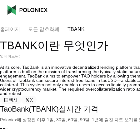
홈페이지
모든 암호화폐
TBANK
TBANK이란 무엇인가
업데이트됨:
At its core, TaoBank is an innovative decentralized lending platform that 
platform is built on the mission of transforming the typically static natu
engagement. TaoBank aims to empower TAO holders by allowing them to 
Users of TaoBank can secure interest-free loans in taoUSD—a stableco
collateral. This system not only enables users to access liquidity prompt
wider cryptocurrency market. The required overcollateralization ratio a
and robust.
백서
X
TaoBank(TBANK)실시간 가격
Poloniex에 상장된 이후 1일, 30일, 60일, 90일, 1년에 걸친 차트 
--
--