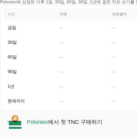
Poloniex에 상장된 이후 1일, 30일, 60일, 90일, 1년에 걸친 차트 보기
시간
변동
변동율%
금일
--
--
30일
--
--
60일
--
--
90일
--
--
1년
--
--
현재까지
--
--
Poloniex
에서 첫 TNC 구매하기