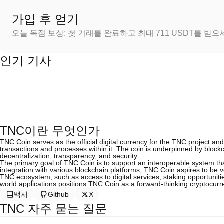
가입 후 얻기
오늘 독점 보상: 첫 거래를 완료하고 최대 711 USDT를 받
인기 기사
TNC이란 무엇인가
TNC Coin serves as the official digital currency for the TNC project and f
transactions and processes within it. The coin is underpinned by bloc
decentralization, transparency, and security.
The primary goal of TNC Coin is to support an interoperable system th
integration with various blockchain platforms, TNC Coin aspires to be vers
TNC ecosystem, such as access to digital services, staking opportunit
world applications positions TNC Coin as a forward-thinking cryptocurr
백서
Github
X
TNC 자주 묻는 질문