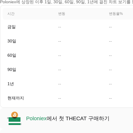
Poloniex에 상장된 이후 1일, 30일, 60일, 90일, 1년에 걸친 차트 보
시간
변동
변동율%
금일
--
--
30일
--
--
60일
--
--
90일
--
--
1년
--
--
현재까지
--
--
Poloniex
에서 첫 THECAT 구매하기