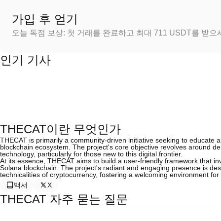
가입 후 얻기
오늘 독점 보상: 첫 거래를 완료하고 최대 711 USDT를 받
인기 기사
THECAT이란 무엇인가
THECAT is primarily a community-driven initiative seeking to educate a
blockchain ecosystem. The project's core objective revolves around de
technology, particularly for those new to this digital frontier.
At its essence, THECAT aims to build a user-friendly framework that inv
Solana blockchain. The project's radiant and engaging presence is desi
technicalities of cryptocurrency, fostering a welcoming environment for 
백서
X
THECAT 자주 묻는 질문