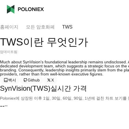
홈페이지
모든 암호화폐
TWS
TWS이란 무엇인가
업데이트됨:
Much about SynVision's foundational leadership remains undisclosed. A
dedicated development team, which suggests a strategic focus on the e
branding. Consequently, leadership insights primarily stem from the pla
providers, rather than from well-known executive figures.
백서
Github
X
SynVision(TWS)실시간 가격
Poloniex에 상장된 이후 1일, 30일, 60일, 90일, 1년에 걸친 차트 
--
--