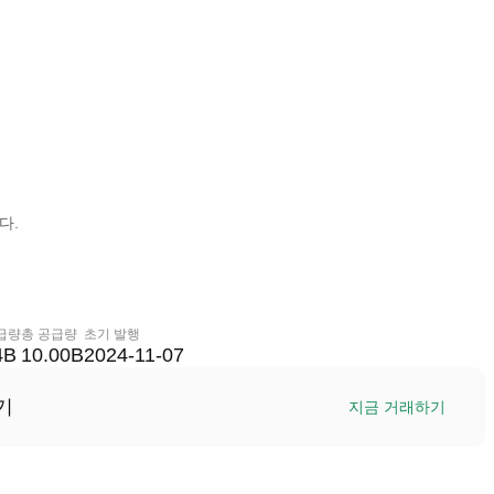
다.
급량
총 공급량
초기 발행
4B
10.00B
2024-11-07
기
지금 거래하기