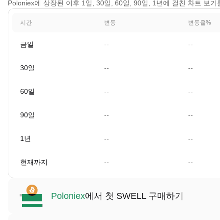
Poloniex에 상장된 이후 1일, 30일, 60일, 90일, 1년에 걸친 차트 보
시간
변동
변동율%
금일
--
--
30일
--
--
60일
--
--
90일
--
--
1년
--
--
현재까지
--
--
Poloniex
에서 첫 SWELL 구매하기