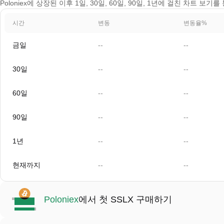
Poloniex에 상장된 이후 1일, 30일, 60일, 90일, 1년에 걸친 차트 보기를
시간
변동
변동율%
금일
--
--
30일
--
--
60일
--
--
90일
--
--
1년
--
--
현재까지
--
--
Poloniex
에서 첫 SSLX 구매하기