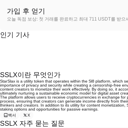
가입 후 얻기
오늘 독점 보상: 첫 거래를 완료하고 최대 711 USDT를 받
인기 기사
SSLX이란 무엇인가
StarSlax is a utility token that operates within the Sl8 platform, whic
importance of privacy and security while creating a censorship-free envi
content creators to monetize their work effectively. By doing so, it a
ultimately nurturing a sustainable economic model for digital asset crea
The platform allows users to receive cryptocurrencies in exchange for pu
process, ensuring that creators can generate income directly from their
thinkers and creators. In addition to its utility for content monetization
staking options and opportunities for passive earnings.
백서
X
SSLX 자주 묻는 질문