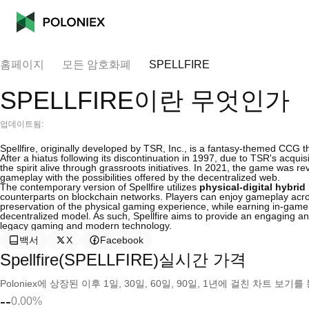
홈페이지
모든 암호화폐
SPELLFIRE
SPELLFIRE이란 무엇인가
업데이트됨:
Spellfire, originally developed by TSR, Inc., is a fantasy-themed CCG 
After a hiatus following its discontinuation in 1997, due to TSR's acqu
the spirit alive through grassroots initiatives. In 2021, the game was r
gameplay with the possibilities offered by the decentralized web.
The contemporary version of Spellfire utilizes
physical-digital hybrid
counterparts on blockchain networks. Players can enjoy gameplay acros
preservation of the physical gaming experience, while earning in-game
decentralized model. As such, Spellfire aims to provide an engaging a
legacy gaming and modern technology.
백서
X
Facebook
Spellfire(SPELLFIRE)실시간 가격
Poloniex에 상장된 이후 1일, 30일, 60일, 90일, 1년에 걸친 차트 
--
0.00%