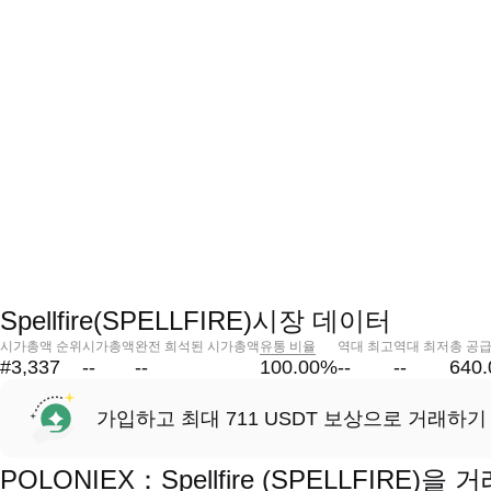
Spellfire(SPELLFIRE)시장 데이터
시가총액 순위
시가총액
완전 희석된 시가총액
유통 비율
역대 최고
역대 최저
총 공
#3,337
--
--
100.00
%
--
--
640
가입하고 최대 711 USDT 보상으로 거래하기
POLONIEX：Spellfire (SPELLFIRE