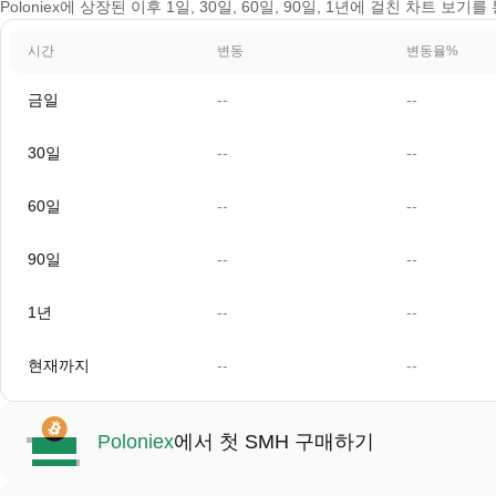
Poloniex에 상장된 이후 1일, 30일, 60일, 90일, 1년에 걸친 차트 보기
시간
변동
변동율%
금일
--
--
30일
--
--
60일
--
--
90일
--
--
1년
--
--
현재까지
--
--
Poloniex
에서 첫 SMH 구매하기