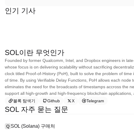
인기 기사
SOL이란 무엇인가
Founded by former Qualcomm, Intel, and Dropbox engineers in late-2
whose focus is on delivering scalability without sacrificing decentrali
clock titled Proof-of-History (PoH), built to solve the problem of time
of time. By using Verifiable Delay Functions, PoH allows each node
eliminates the need for the broadcasts of timestamps accross the net
support all high-growth and high-frequency blockchain applications, 
블록 탐색기
Github
X
Telegram
SOL 자주 묻는 질문
SOL (Solana) 구매처
Q