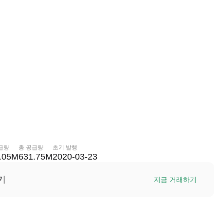
급량
총 공급량
초기 발행
.05M
631.75M
2020-03-23
기
지금 거래하기