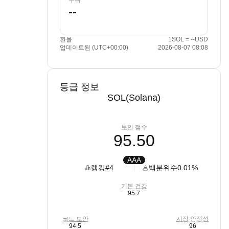
수취
환율
1SOL = --USD
업데이트됨 (UTC+00:00)
2026-08-07 08:08
등급 정보
SOL(Solana)
보안 점수
95.50
AAA
랭킹
#4
백분위수
0.01%
기본 건강
95.7
코드 보안
시장 안정성
94.5
96