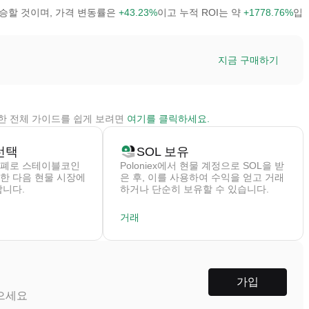
상승할 것이며, 가격 변동률은
+43.23%
이고 누적 ROI는 약
+1778.76%
입
지금 구매하기
에 대한 전체 가이드를 쉽게 보려면
여기
를 클릭하세요.
선택
SOL 보유
폐로 스테이블코인
Poloniex에서 현물 계정으로 SOL을 받
구매한 다음 현물 시장에
은 후, 이를 사용하여 수익을 얻고 거래
합니다.
하거나 단순히 보유할 수 있습니다.
거래
가입
받으세요