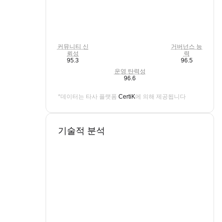
커뮤니티 신
거버넌스 능
뢰성
력
95.3
96.5
운영 탄력성
96.6
*데이터는 타사 플랫폼
CertiK
에 의해 제공됩니다
기술적 분석