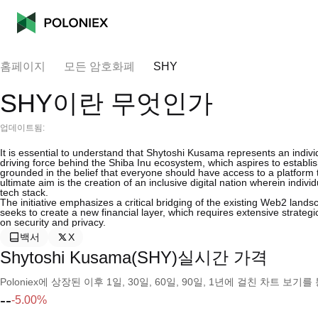
홈페이지
모든 암호화폐
SHY
SHY이란 무엇인가
업데이트됨:
It is essential to understand that Shytoshi Kusama represents an indiv
driving force behind the Shiba Inu ecosystem, which aspires to establi
grounded in the belief that everyone should have access to a platform 
ultimate aim is the creation of an inclusive digital nation wherein indiv
tech stack.
The initiative emphasizes a critical bridging of the existing Web2 la
seeks to create a new financial layer, which requires extensive strategi
on security and privacy.
백서
X
Shytoshi Kusama(SHY)실시간 가격
Poloniex에 상장된 이후 1일, 30일, 60일, 90일, 1년에 걸친 차트 
--
-5.00%