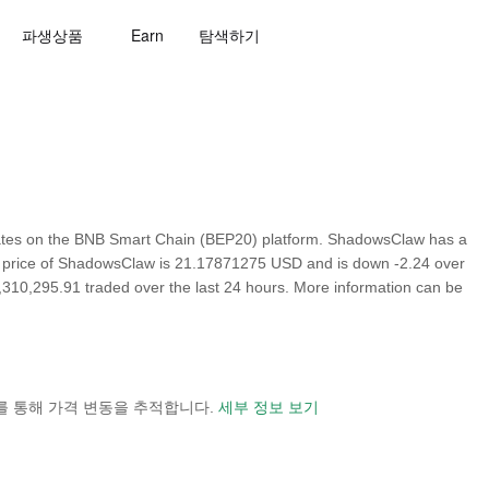
파생상품
Earn
탐색하기
ates on the BNB Smart Chain (BEP20) platform. ShadowsClaw has a
own price of ShadowsClaw is 21.17871275 USD and is down -2.24 over
 $2,310,295.91 traded over the last 24 hours. More information can be
 보기를 통해 가격 변동을 추적합니다.
세부 정보 보기