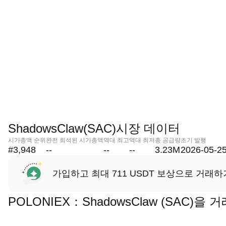
ShadowsClaw(SAC)시장 데이터
시가총액 순위
완전 희석된 시가총액
역대 최고
역대 최저
총 공급량
초기 발행
#3,948
--
--
--
3.23M
2026-05-2
가입하고 최대 711 USDT 보상으로 거래하
POLONIEX：ShadowsClaw (SAC)