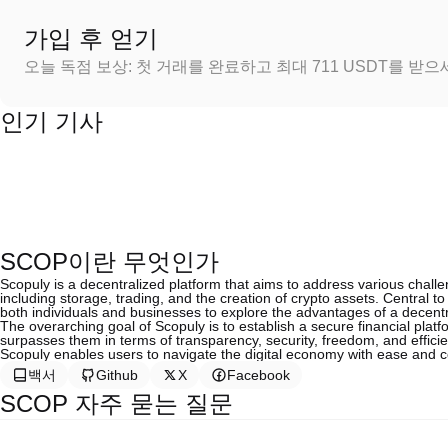
가입 후 얻기
오늘 독점 보상: 첫 거래를 완료하고 최대 711 USDT를 받
인기 기사
SCOP이란 무엇인가
Scopuly is a decentralized platform that aims to address various challe
including storage, trading, and the creation of crypto assets. Central to
both individuals and businesses to explore the advantages of a decentr
The overarching goal of Scopuly is to establish a secure financial platf
surpasses them in terms of transparency, security, freedom, and efficien
Scopuly enables users to navigate the digital economy with ease and 
백서
Github
X
Facebook
SCOP 자주 묻는 질문