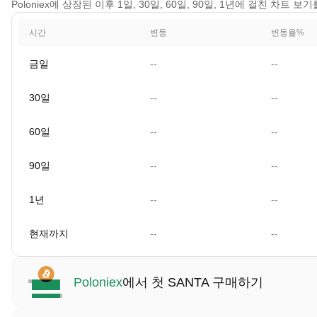
Poloniex에 상장된 이후 1일, 30일, 60일, 90일, 1년에 걸친 차트 
시간
변동
변동율%
금일
--
--
30일
--
--
60일
--
--
90일
--
--
1년
--
--
현재까지
--
--
Poloniex
에서 첫 SANTA 구매하기