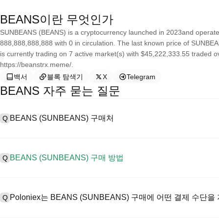
BEANS이란 무엇인가
SUNBEANS (BEANS) is a cryptocurrency launched in 2023and operates
888,888,888,888 with 0 in circulation. The last known price of SUNBEA
is currently trading on 7 active market(s) with $45,222,333.55 traded o
https://beanstrx.meme/.
백서
블록 탐색기
X
Telegram
BEANS 자주 묻는 질문
BEANS (SUNBEANS) 구매처
Q
A
중앙 집중식 거래소(CEX)는 SUNBEANS을 구매하는 가장 쉽고 신
터페이스, 높은 유동성, 거래를 간소화할 수 있는 다양한 거래 도구를 제공
BEANS (SUNBEANS) 구매 방법
Q
폐에서 거래를 지원하고 경쟁력 있는 거래 수수료를 제공합니다.
CEX에서 SUNBEANS을 다음과 같이 구매합니다:
A
안전하고 직관적인 플랫폼인 Poloniex로 4단계로 암호화폐 여정을 시
1. 계정을 생성하고 KYC 인증을 완료합니다.
를 시작하세요.
Poloniex는 BEANS (SUNBEANS) 구매에 어떤 결제 수단
Q
2. 법정화폐와 암호화폐로 계정에 자금을 지원합니다.
3. BEANS을 검색합니다.