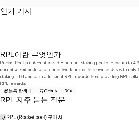
인기 기사
RPL이란 무엇인가
Rocket Pool is a decentralized Ethereum staking pool offering up to 4.
decentralized node operator network or run their own nodes with only 
staking ETH and earn additional RPL rewards from providing RPL colla
RPL rewards.
블록 탐색기
Github
X
RPL 자주 묻는 질문
RPL (Rocket pool) 구매처
Q
A
중앙 집중식 거래소(CEX)는 Rocket pool을 구매하는 가장 쉽고 