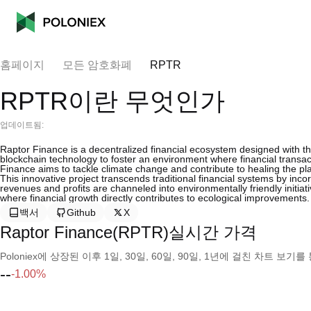
홈페이지
모든 암호화폐
RPTR
RPTR이란 무엇인가
업데이트됨:
Raptor Finance is a decentralized financial ecosystem designed with th
blockchain technology to foster an environment where financial transac
Finance aims to tackle climate change and contribute to healing the pl
This innovative project transcends traditional financial systems by incorp
revenues and profits are channeled into environmentally friendly initia
where financial growth directly contributes to ecological improvements.
백서
Github
X
Raptor Finance(RPTR)실시간 가격
Poloniex에 상장된 이후 1일, 30일, 60일, 90일, 1년에 걸친 차트 
--
-1.00%