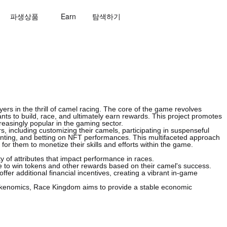
파생상품
Earn
탐색하기
rs in the thrill of camel racing. The core of the game revolves
nts to build, race, and ultimately earn rewards. This project promotes
easingly popular in the gaming sector.
s, including customizing their camels, participating in suspenseful
renting, and betting on NFT performances. This multifaceted approach
r them to monetize their skills and efforts within the game.
y of attributes that impact performance in races.
e to win tokens and other rewards based on their camel's success.
ffer additional financial incentives, creating a vibrant in-game
 tokenomics, Race Kingdom aims to provide a stable economic