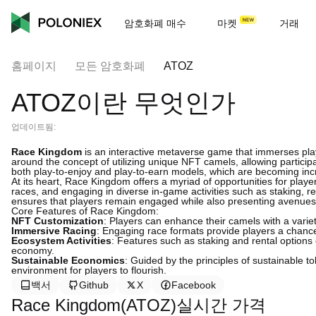
암호화폐 매수
마켓
거래
홈페이지
모든 암호화폐
ATOZ
ATOZ이란 무엇인가
업데이트됨:
Race Kingdom
is an interactive metaverse game that immerses playe
around the concept of utilizing unique NFT camels, allowing participa
both play-to-enjoy and play-to-earn models, which are becoming incr
At its heart, Race Kingdom offers a myriad of opportunities for player
races, and engaging in diverse in-game activities such as staking, 
ensures that players remain engaged while also presenting avenues fo
Core Features of Race Kingdom:
NFT Customization
: Players can enhance their camels with a variet
Immersive Racing
: Engaging race formats provide players a chanc
Ecosystem Activities
: Features such as staking and rental options o
economy.
Sustainable Economics
: Guided by the principles of sustainable
environment for players to flourish.
백서
Github
X
Facebook
Race Kingdom(ATOZ)실시간 가격