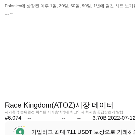
Poloniex에 상장된 이후 1일, 30일, 60일, 90일, 1년에 걸친 차트
--
--
Race Kingdom(ATOZ)시장 데이터
시가총액 순위
완전 희석된 시가총액
역대 최고
역대 최저
총 공급량
초기 발행
#6,074
--
--
--
3.70B
2022-07-1
가입하고 최대 711 USDT 보상으로 거래하