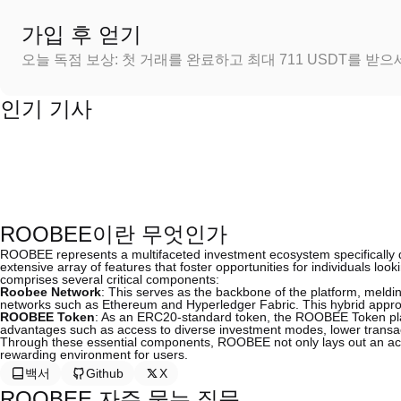
가입 후 얻기
오늘 독점 보상: 첫 거래를 완료하고 최대 711 USDT를 받
인기 기사
ROOBEE이란 무엇인가
ROOBEE represents a multifaceted investment ecosystem specifically des
extensive array of features that foster opportunities for individuals loo
comprises several critical components:
Roobee Network
: This serves as the backbone of the platform, meld
networks such as Ethereum and Hyperledger Fabric. This hybrid approach 
ROOBEE Token
: As an ERC20-standard token, the ROOBEE Token plays 
advantages such as access to diverse investment modes, lower transac
Through these essential components, ROOBEE not only lays out an acc
rewarding environment for users.
백서
Github
X
ROOBEE 자주 묻는 질문