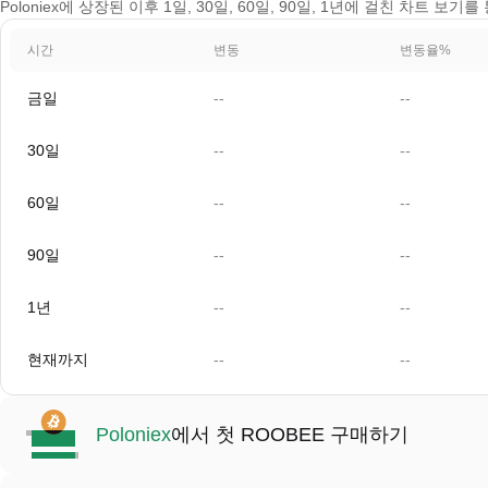
Poloniex에 상장된 이후 1일, 30일, 60일, 90일, 1년에 걸친 차트 보
시간
변동
변동율%
금일
--
--
30일
--
--
60일
--
--
90일
--
--
1년
--
--
현재까지
--
--
Poloniex
에서 첫 ROOBEE 구매하기