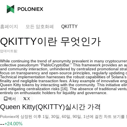
홈페이지
모든 암호화폐
QKITTY
QKITTY이란 무엇인가
업데이트됨:
While continuing the trend of anonymity prevalent in many cryptocurre
collective pseudonym “PabloCryptoBar.” This framework provides an a
and community interaction, unhindered by centralized promotional stra
focus on transparency and open-source principles, regularly updatin
Technical implementation harnesses the robust capabilities of Solana’
finality and negligible transaction fees. A key example of innovative e
Queen Kitty tokens by interacting with the community. This initiative el
and mitigating centralization risks [16]. The absence of traditional vent
entirely on enthusiastic holders for liquidity and governance.
백서
X
Queen Kitty(QKITTY)실시간 가격
Poloniex에 상장된 이후 1일, 30일, 60일, 90일, 1년에 걸친 차트 
--
+24.00%