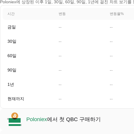
Poloniex에 상장된 이후 1일, 30일, 60일, 90일, 1년에 걸친 차트 보기
시간
변동
변동율%
금일
--
--
30일
--
--
60일
--
--
90일
--
--
1년
--
--
현재까지
--
--
Poloniex
에서 첫 QBC 구매하기