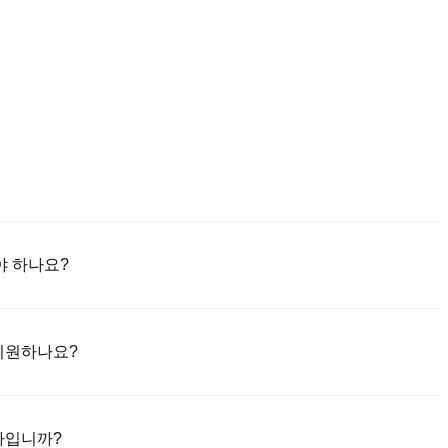
야 하나요?
niex 앱(iOS/안드로이드)을 다운로드하세요. "가입하기"를 클릭하고 이
는 SMS 코드를 통해 인증합니다. 등록 후 "설정" > "보안"으로 이동
을 지원하나요?
료하세요. 이 과정은 보통 24~48시간 소요됩니다.
한 신용/직불 카드(비자/마스터카드); 2) 에스크로를 통해 다른 사용자로부
및 기타 법정화폐로 은행 송금(지명 예금)(1-3 영업일 처리); 4) 10만 달러
마입니까?
포함).