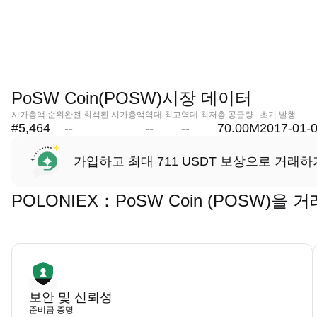
PoSW Coin(POSW)시장 데이터
시가총액 순위
완전 희석된 시가총액
역대 최고
역대 최저
총 공급량
초기 발행
#5,464
--
--
--
70.00M
2017-01-
가입하고 최대 711 USDT 보상으로 거래하
POLONIEX：PoSW Coin (POSW)
보안 및 신뢰성
준비금 증명