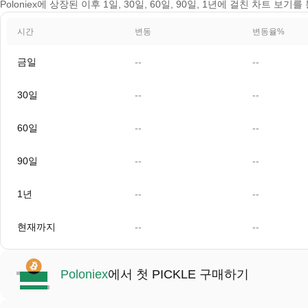
Poloniex에 상장된 이후 1일, 30일, 60일, 90일, 1년에 걸친 차트 보기를 
시간
변동
변동율%
금일
--
--
30일
--
--
60일
--
--
90일
--
--
1년
--
--
현재까지
--
--
Poloniex
에서 첫 PICKLE 구매하기