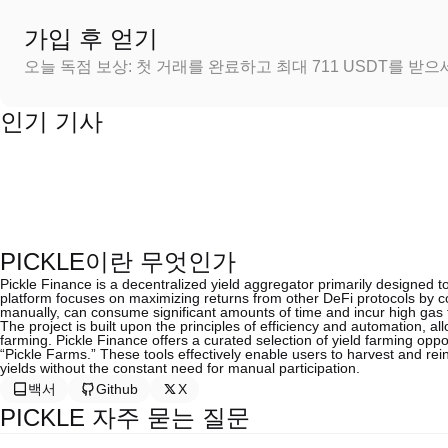
가입 후 얻기
오늘 독점 보상: 첫 거래를 완료하고 최대 711 USDT를 받
인기 기사
PICKLE이란 무엇인가
Pickle Finance is a decentralized yield aggregator primarily designed to 
platform focuses on maximizing returns from other DeFi protocols by c
manually, can consume significant amounts of time and incur high gas 
The project is built upon the principles of efficiency and automation, all
farming. Pickle Finance offers a curated selection of yield farming oppo
“Pickle Farms.” These tools effectively enable users to harvest and rei
yields without the constant need for manual participation.
백서
Github
X
PICKLE 자주 묻는 질문