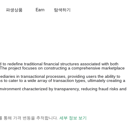
파생상품
Earn
탐색하기
 redefine traditional financial structures associated with both
The project focuses on constructing a comprehensive marketplace
diaries in transactional processes, providing users the ability to
 to cater to a wide array of transaction types, ultimately creating a
nvironment characterized by transparency, reducing fraud risks and
 보기를 통해 가격 변동을 추적합니다.
세부 정보 보기