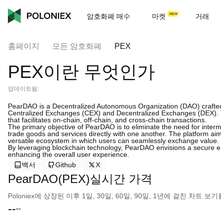
암호화폐 매수
마켓
거래
홈페이지
모든 암호화폐
PEX
PEX이란 무엇인가
업데이트됨:
PearDAO is a Decentralized Autonomous Organization (DAO) crafted to
Centralized Exchanges (CEX) and Decentralized Exchanges (DEX). 
that facilitates on-chain, off-chain, and cross-chain transactions.
The primary objective of PearDAO is to eliminate the need for interme
trade goods and services directly with one another. The platform aims
versatile ecosystem in which users can seamlessly exchange value.
By leveraging blockchain technology, PearDAO envisions a secure e
enhancing the overall user experience.
백서
Github
X
PearDAO(PEX)실시간 가격
Poloniex에 상장된 이후 1일, 30일, 60일, 90일, 1년에 걸친 차트
--
--