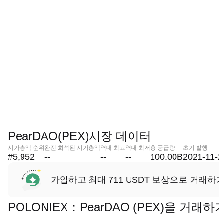
PearDAO(PEX)시장 데이터
시가총액 순위
완전 희석된 시가총액
역대 최고
역대 최저
총 공급량
초기 발행
#5,952
--
--
--
100.00B
2021-11-
가입하고 최대 711 USDT 보상으로 거래하
POLONIEX：PearDAO (PEX)을 거