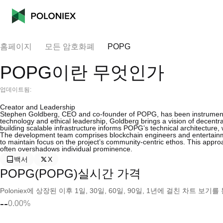
홈페이지
모든 암호화폐
POPG
POPG이란 무엇인가
업데이트됨:
Creator and Leadership
Stephen Goldberg, CEO and co-founder of POPG, has been instrumental 
technology and ethical leadership, Goldberg brings a vision of decentra
building scalable infrastructure informs POPG’s technical architecture, w
The development team comprises blockchain engineers and entertainmen
to maintain focus on the project’s community-centric ethos. This app
often overshadows individual prominence.
백서
X
POPG(POPG)실시간 가격
Poloniex에 상장된 이후 1일, 30일, 60일, 90일, 1년에 걸친 차트 
--
0.00%