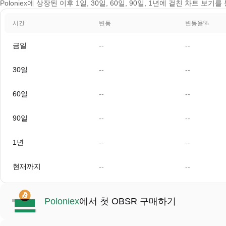
Poloniex에 상장된 이후 1일, 30일, 60일, 90일, 1년에 걸친 차트 보기
시간
변동
변동율%
금일
--
--
30일
--
--
60일
--
--
90일
--
--
1년
--
--
현재까지
--
--
Poloniex
에서 첫 OBSR 구매하기