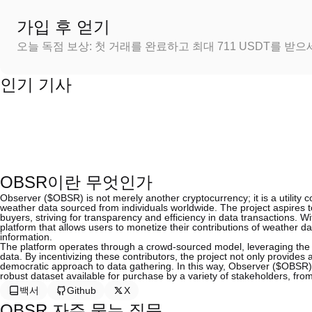
가입 후 얻기
오늘 독점 보상: 첫 거래를 완료하고 최대 711 USDT를 받
인기 기사
OBSR이란 무엇인가
Observer ($OBSR) is not merely another cryptocurrency; it is a utility 
weather data sourced from individuals worldwide. The project aspires 
buyers, striving for transparency and efficiency in data transactions. 
platform that allows users to monetize their contributions of weather dat
information.
The platform operates through a crowd-sourced model, leveraging the co
data. By incentivizing these contributors, the project not only provides
democratic approach to data gathering. In this way, Observer ($OBSR)
robust dataset available for purchase by a variety of stakeholders, fr
백서
Github
X
OBSR 자주 묻는 질문