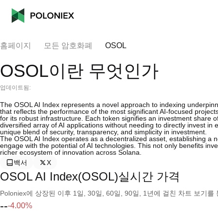
홈페이지
모든 암호화폐
OSOL
OSOL이란 무엇인가
업데이트됨:
The OSOL AI Index represents a novel approach to indexing underpinned 
that reflects the performance of the most significant AI-focused project
for its robust infrastructure. Each token signifies an investment share o
diversified array of AI applications without needing to directly invest 
unique blend of security, transparency, and simplicity in investment.
The OSOL AI Index operates as a decentralized asset, establishing a 
engage with the potential of AI technologies. This not only benefits inve
richer ecosystem of innovation across Solana.
백서
X
OSOL AI Index(OSOL)실시간 가격
Poloniex에 상장된 이후 1일, 30일, 60일, 90일, 1년에 걸친 차트 
--
-4.00%