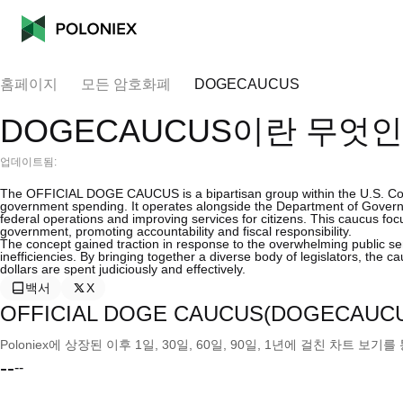
홈페이지
모든 암호화폐
DOGECAUCUS
DOGECAUCUS이란 무엇
업데이트됨:
The OFFICIAL DOGE CAUCUS is a bipartisan group within the U.S. Congr
government spending. It operates alongside the Department of Governm
federal operations and improving services for citizens. This caucus focus
government, promoting accountability and fiscal responsibility.
The concept gained traction in response to the overwhelming public s
inefficiencies. By bringing together a diverse body of legislators, the ca
dollars are spent judiciously and effectively.
백서
X
OFFICIAL DOGE CAUCUS(DOGECAU
Poloniex에 상장된 이후 1일, 30일, 60일, 90일, 1년에 걸친 차트 
--
--