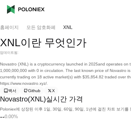
홈페이지
모든 암호화폐
XNL
XNL이란 무엇인가
업데이트됨:
Novastro (XNL) is a cryptocurrency launched in 2025and operates on t
1,000,000,000 with 0 in circulation. The last known price of Novastro i
currently trading on 18 active market(s) with $35,854.82 traded over t
https://www.novastro.xyz/.
백서
Github
X
Novastro(XNL)실시간 가격
Poloniex에 상장된 이후 1일, 30일, 60일, 90일, 1년에 걸친 차트 
--
0.00%