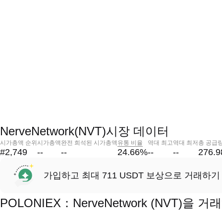
NerveNetwork(NVT)시장 데이터
시가총액 순위
시가총액
완전 희석된 시가총액
유통 비율
역대 최고
역대 최저
총 공급
#2,749
--
--
24.66
%
--
--
276.
가입하고 최대 711 USDT 보상으로 거래하기
POLONIEX：NerveNetwork (NVT)