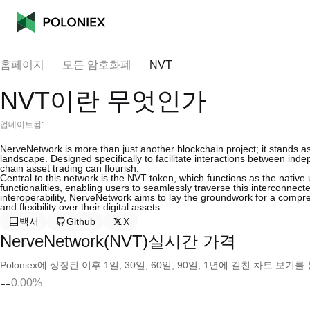
홈페이지
모든 암호화폐
NVT
NVT이란 무엇인가
업데이트됨:
NerveNetwork is more than just another blockchain project; it stands a
landscape. Designed specifically to facilitate interactions between in
chain asset trading can flourish.
Central to this network is the NVT token, which functions as the native u
functionalities, enabling users to seamlessly traverse this interconn
interoperability, NerveNetwork aims to lay the groundwork for a comp
and flexibility over their digital assets.
백서
Github
X
NerveNetwork(NVT)실시간 가격
Poloniex에 상장된 이후 1일, 30일, 60일, 90일, 1년에 걸친 차트 
--
0.00%